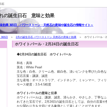
日石
まれの誕生日石 意味と効果
味効果 365日 パワーストーン・天然石の意味や誕生石の情報サイト～
365日
＞
2月の誕生日石 パワーストーン 天然石の意味と効果
＞ ホワイトパール・2
ホワイトパール・2月24日の誕生日石
◆2月24日の誕生日石 ホワイトパール
和名：真珠
英名：White Pearl
主な色：白色、クリーム色、銀白色、淡いピンクを帯びた白色な
宝石言葉：謙譲、誠意
主な産地：オーストラリア、インドネシア、ミャンマー、フィリ
モース硬度：3.5-4.5程度
ホワイトパールの意味と伝承
ホワイトパールは、謙譲、誠意、清らかさ、やさしさ、丁寧なふ
れてきた宝石です。2月24日の誕生日石としては、自分の言葉や
かな関わり方を大切にする象徴として楽しむことができます。