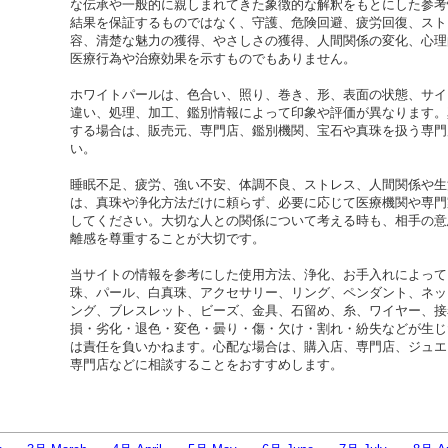
な伝承や一般的に親しまれてきた象徴的な解釈をもとにした参考
結果を保証するものではなく、守護、危険回避、疲労回復、スト
容、清楚な魅力の獲得、やさしさの獲得、人間関係の変化、心理
医療行為や治療効果を示すものでもありません。
ホワイトパールは、色合い、照り、巻き、形、表面の状態、サイ
違い、処理、加工、鑑別情報によって印象や評価が異なります。
する場合は、販売元、専門店、鑑別機関、宝石や真珠を扱う専門
い。
睡眠不足、疲労、強い不安、体調不良、ストレス、人間関係や生
は、真珠や浄化方法だけに頼らず、必要に応じて医療機関や専門
してください。大切な人との関係について考える時も、相手の意
離感を尊重することが大切です。
当サイトの情報を参考にした使用方法、浄化、お手入れによって
珠、パール、白真珠、アクセサリー、リング、ペンダント、ネッ
ング、ブレスレット、ビーズ、金具、石留め、糸、ワイヤー、接
損・劣化・退色・変色・曇り・傷・欠け・割れ・紛失などが生じ
は責任を負いかねます。心配な場合は、購入店、専門店、ジュエ
専門店などに相談することをおすすめします。