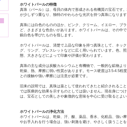
ホワイトパールの特徴
真珠（パール）は、母貝の体内で形成される有機質の宝石です。
が少しずつ重なり、独特のやわらかな光沢を持つ真珠になります
真珠には白色のもののほか、ピンク、クリーム、イエロー、ブラ
ど、さまざまな色合いがあります。ホワイトパールは、その中で
銀白色を帯びたものを指します。
ホワイトパールは、清楚で上品な印象を持つ真珠として、ネック
グ、リング、ブレスレットなどに広く用いられています。色、照
態、大きさなどによって印象や評価が変わります。
真珠の主な成分は炭酸カルシウムと有機物で、一般的な鉱物より
乾燥、熱、摩擦に弱い性質があります。モース硬度は3.5-4.5
との接触や強い摩擦には注意が必要です。
旧来の説明では、真珠は薬として使われてきたと紹介されること
では医療的な効果を示すものとしては扱いません。現在身につけ
は、宝石としての美しさや象徴的な意味を中心に受け取るとよい
ホワイトパールの浄化方法
ホワイトパールは、乾燥、汗、酸、薬品、香水、化粧品、強い摩
やお手入れを行う場合は、強い刺激を避け、やさしく扱うことを