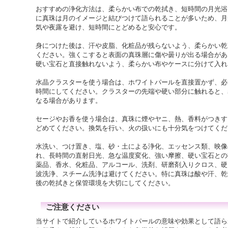
おすすめの浄化方法は、柔らかい布での乾拭き、短時間の月光浴
に真珠は月のイメージと結びつけて語られることが多いため、月
気や夜露を避け、短時間にとどめると安心です。
身につけた後は、汗や皮脂、化粧品が残らないよう、柔らかい乾
ください。強くこすると表面の真珠層に傷や曇りが出る場合があ
硬い宝石と直接触れないよう、柔らかい布やケースに分けて入れ
水晶クラスターを使う場合は、ホワイトパールを直接置かず、必
時間にしてください。クラスターの先端や硬い部分に触れると、
なる場合があります。
セージやお香を使う場合は、真珠に煙やヤニ、熱、香料がつきす
どめてください。換気を行い、火の扱いにも十分気をつけてくだ
水洗い、つけ置き、塩、砂・土による浄化、エッセンス類、映像
れ、長時間の直射日光、急な温度変化、強い摩擦、硬い宝石との
薬品、香水、化粧品、アルコール、洗剤、研磨剤入りクロス、硬
波洗浄、スチーム洗浄は避けてください。特に真珠は酸や汗、乾
後の乾拭きと保管環境を大切にしてください。
ご注意ください
当サイトで紹介しているホワイトパールの意味や効果として語ら