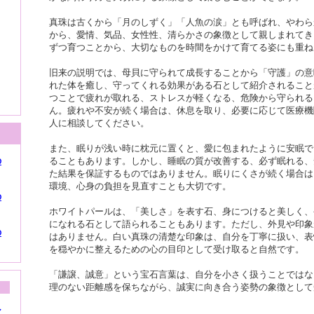
真珠は古くから「月のしずく」「人魚の涙」とも呼ばれ、やわら
から、愛情、気品、女性性、清らかさの象徴として親しまれてき
ずつ育つことから、大切なものを時間をかけて育てる姿にも重ね
旧来の説明では、母貝に守られて成長することから「守護」の意
れた体を癒し、守ってくれる効果がある石として紹介されること
つことで疲れが取れる、ストレスが軽くなる、危険から守られる
ん。疲れや不安が続く場合は、休息を取り、必要に応じて医療機
人に相談してください。
また、眠りが浅い時に枕元に置くと、愛に包まれたように安眠で
の
ることもあります。しかし、睡眠の質が改善する、必ず眠れる、
た結果を保証するものではありません。眠りにくさが続く場合は
環境、心身の負担を見直すことも大切です。
の
ホワイトパールは、「美しさ」を表す石、身につけると美しく、
になれる石として語られることもあります。ただし、外見や印象
の
はありません。白い真珠の清楚な印象は、自分を丁寧に扱い、表
を穏やかに整えるための心の目印として受け取ると自然です。
「謙譲、誠意」という宝石言葉は、自分を小さく扱うことではな
理のない距離感を保ちながら、誠実に向き合う姿勢の象徴として
シ