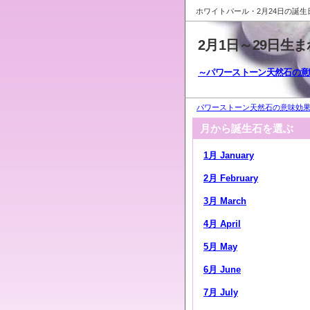
ホワイトパール・2月24日の誕生
2月1日～29日生
～パワーストーン天然石の意
パワーストーン天然石の意味効果 
月から誕生石を選ぶ
1月 January
2月 February
3月 March
4月 April
5月 May
6月 June
7月 July